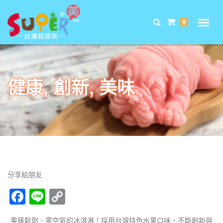
0
健康, 創新, 美味
分享給朋友
F
Li
C
ac
n
o
零蓬鬆劑、零空氣的冰淇淋！採用台灣特色水果口味，不斷創新與