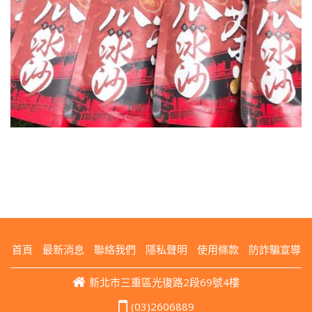
首頁
最新消息
聯絡我們
隱私聲明
使用條款
防詐騙宣導
新北市三重區光復路2段69號4樓
(03)2606889