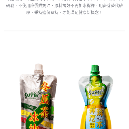
e
e
p
研發，不使用廉價鮮奶油，原料調好不再加水稀釋，用麥芽替代砂
b
y
糖，秉持這份堅持，才能滿足健康新概念！
o
Li
o
n
便利包冰沙
k
k