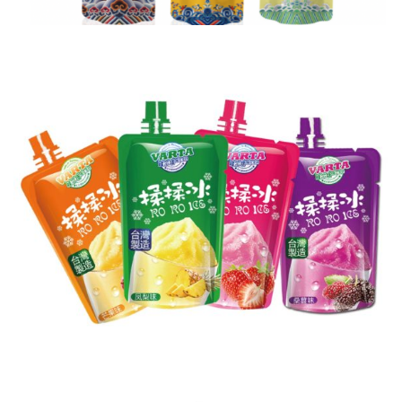
哇爾塔揉揉冰
頂呱呱