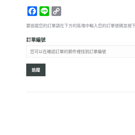
F
Li
C
ac
n
o
要追蹤您的訂單請在下方的區塊中輸入您的訂單號碼並按下 
e
e
p
b
y
訂單編號
o
Li
o
n
k
k
追蹤