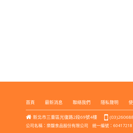
首頁
最新消息
聯絡我們
隱私聲明
使
新北市三重區光復路2段69號4樓
(03)26068
公司名稱：樂馥食品股份有限公司 統一編號：60417218