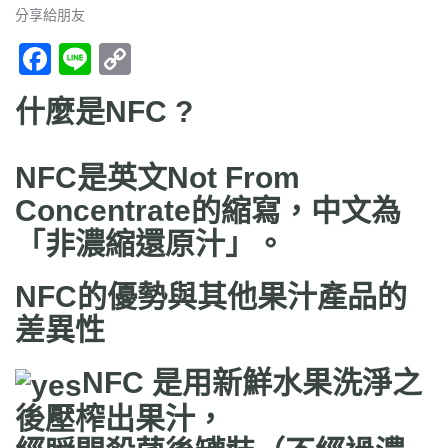
分享給朋友
F
Li
C
ac
n
o
什麼是NFC ?
e
e
p
b
y
NFC是英文Not From
o
Li
Concentrate的縮寫，中文為
o
n
「
非濃縮還原汁
」。
k
k
NFC的優勢與其他果汁產品的
差異性
NFC
是用新鮮水果洗淨之
後壓榨出果汁，