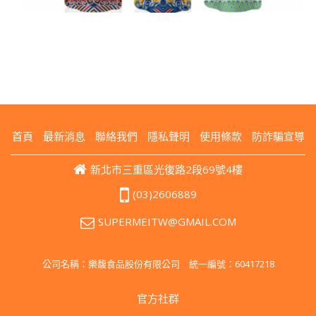
首頁
最新消息
聯絡我們
隱私聲明
使用條款
防詐騙宣導
新北市三重區光復路2段69號4樓
(03)2606889
SUPERMEITW@GMAIL.COM
公司名稱：樂馥食品股份有限公司 統一編號：60417218
官方社群