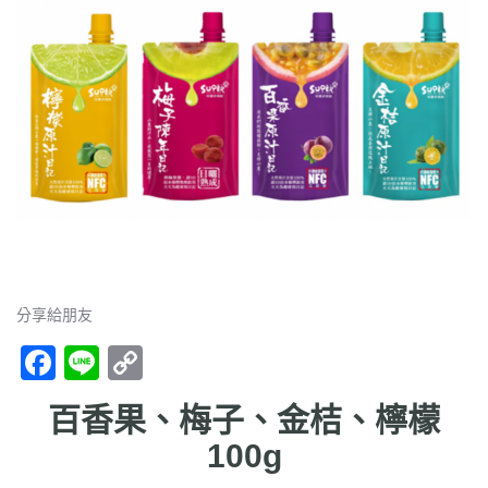
分享給朋友
F
Li
C
ac
n
o
百香果、梅子、金桔、檸檬
e
e
p
100g
b
y