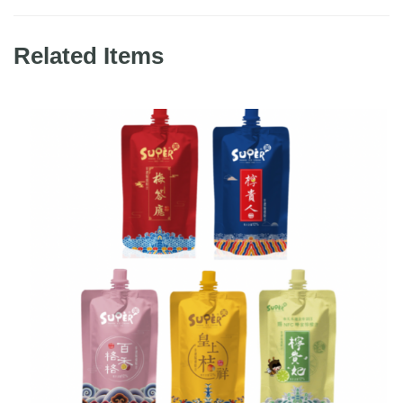
o
Li
o
n
Related Items
k
k
NFC宮廷風果汁冰沙