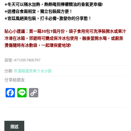
冰
⭐冬天可以隔水加熱，熱熱喝到檸檬精油的香氣更幸福!
沙-
⭐送禮自食兩相宜，獨立包裝超方便！
(箱
⭐宮廷風絕美包裝，打卡必備~激發你的分享慾！
裝
總
貼
心小建議：買一箱30包1個月份，袋子食用完可洗淨裝開水或果汁
數
冷凍在冰箱，郊遊時可變成保冷冰包使用，融後當開水喝，或廚房
請
燙傷隨時有冰敷袋，一起環保愛地球!
下
30
貨號:
4713057400797
包)
數
分類:
非濃縮還原果汁冰沙飲
量
分享給朋友
Facebook
Line
Copy
Link
描述