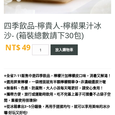
四季飲品-檸貴人-檸檬果汁冰
沙- (箱裝總數請下30包)
NT$
49
四
放入購物車
季
飲
品-
檸
⭐全省7-11販售中是四季飲品，檸檬汁加檸檬皮口味，消暑又解渴！
貴
⭐選用屏東檸檬，一袋裡面就有半顆檸檬精華🍋~非濃縮還原汁喔
人-
⭐無香料、色素、防腐劑，大人小孩每天喝更好，請安心食用！
檸
⭐攜帶方便，旅行或運動時飲用。吃不完蓋上蓋子可摺疊不占袋子空
檬
間，重複使用很環保!
果
⭐從冰箱拿出3~5分鐘後，再用手搓揉均勻，就可以享用美味的冰沙
汁
囉
!
好玩又好吃!