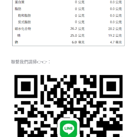
聯繫我們請掃👉👉：