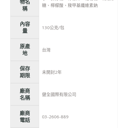
物名
糖、檸檬酸、羧甲基纖維素鈉
稱
內容
130公克/包
量
原產
台灣
地
保存
未開封2年
期限
廠商
健全國際有限公司
名稱
廠商
03-2606-889
電話