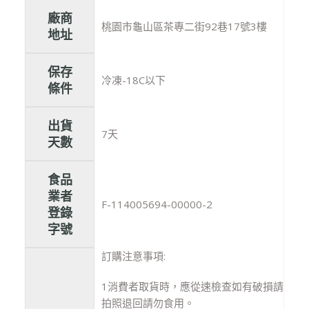
廠商
桃園市龜山區茶專二街92巷17號3樓
地址
保存
冷凍-18C以下
條件
出貨
7天
天數
食品
業者
F-114005694-00000-2
登錄
字號
訂購注意事項:
1消費者取貨時，應從速檢查如有破損請
拍照退回請勿食用。