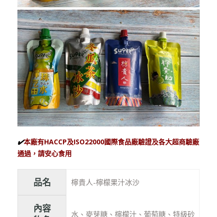
✔️
本廠有HACCP及ISO22000國際食品廠驗證及各大超商驗廠
通過，請安心食用
品名
檸貴人-檸檬果汁冰沙
內容
水、麥芽糖、檸檬汁、葡萄糖、特級砂