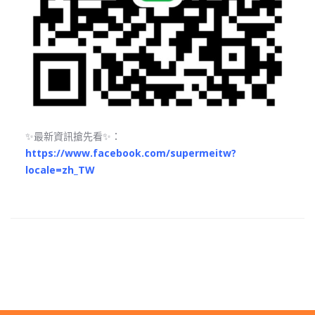
✨最新資訊搶先看✨：
https://www.facebook.com/supermeitw?
locale=zh_TW